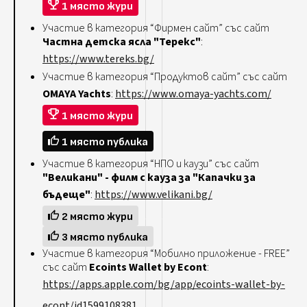
1 място жури
Участие в категория “Фирмен сайт” със сайт
Частна детска ясла "Терекс"
:
https://www.tereks.bg/
Участие в категория “Продуктов сайт” със сайт
OMAYA Yachts
:
https://www.omaya-yachts.com/
1 място жури
1 място публика
Участие в категория “НПО и каузи” със сайт
"Великани" - филм с кауза за "Капачки за
бъдеще"
:
https://www.velikani.bg/
2 място жури
3 място публика
Участие в категория “Мобилно приложение - FREE”
със сайт
Ecoints Wallet by Econt
:
https://apps.apple.com/bg/app/ecoints-wallet-by-
econt/id1599108381